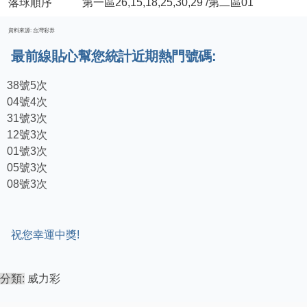
落球順序
第一區26,15,18,25,30,29 /第二區01
資料來源: 台灣彩券
最前線貼心幫您統計近期熱門號碼:
38號5次
04號4次
31號3次
12號3次
01號3次
05號3次
08號3次
祝您幸運中獎!
分類:
威力彩