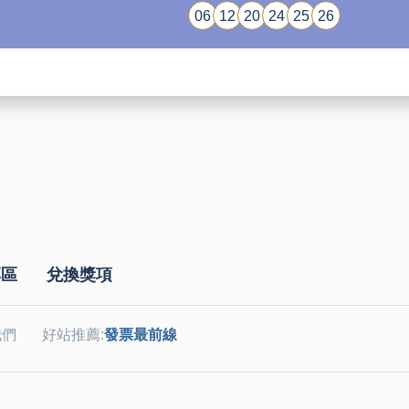
06
12
20
24
25
26
專區
兌換獎項
我們
好站推薦:
發票最前線