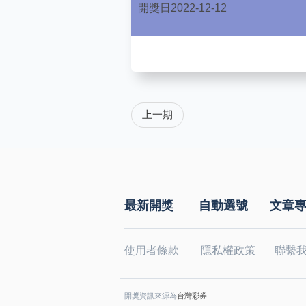
開獎日2022-12-12
上一期
最新開獎
自動選號
文章
使用者條款
隱私權政策
聯繫
開獎資訊來源為
台灣彩券