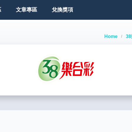
區
文章專區
兌換獎項
Home
3