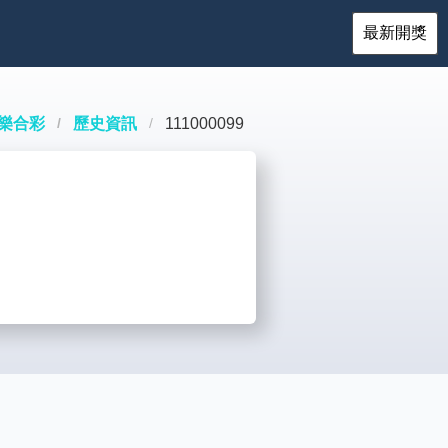
最新開獎
8樂合彩
歷史資訊
111000099