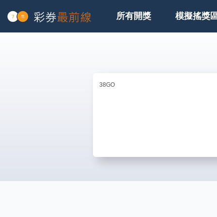
所有開獎
模擬搖獎
38GO