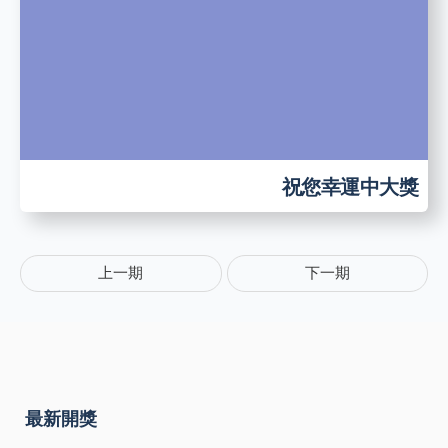
祝您幸運中大獎
上一期
下一期
最新開獎