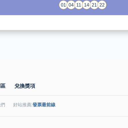
01
04
11
14
21
22
專區
兌換獎項
我們
好站推薦:
發票最前線