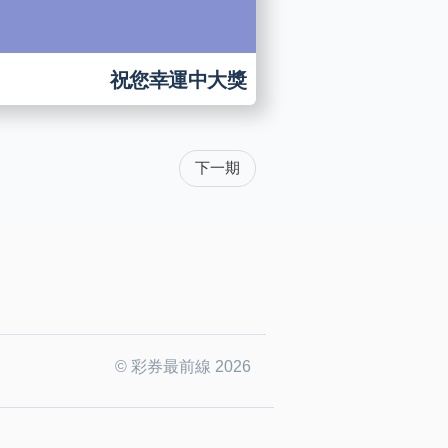
祝您幸運中大獎
下一期
© 彩券最前線 2026