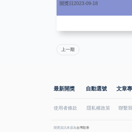
開獎日2023-09-18
上一期
最新開獎
自動選號
文章
使用者條款
隱私權政策
聯繫
開獎資訊來源為
台灣彩券