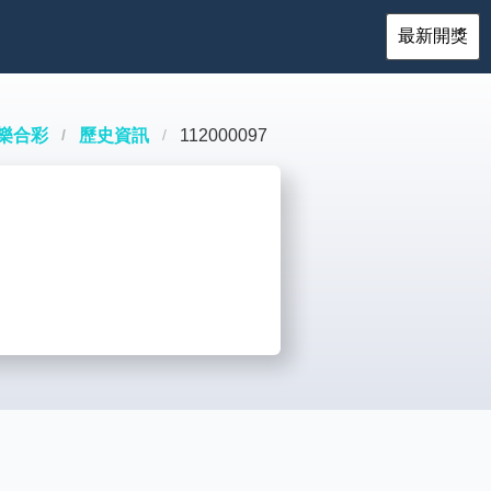
最新開獎
8樂合彩
歷史資訊
112000097