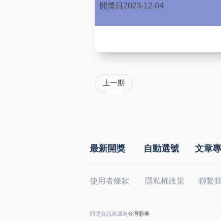
開獎日2023-12-04
上一期
最新開獎
自動選號
文章
使用者條款
隱私權政策
聯繫
開獎資訊來源為
台灣彩券