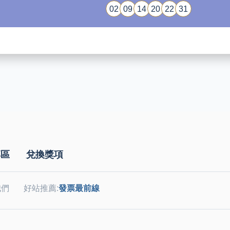
02
09
14
20
22
31
專區
兌換獎項
我們
好站推薦:
發票最前線