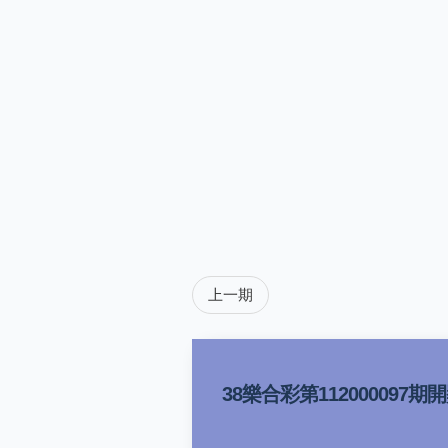
上一期
38樂合彩第112000097期