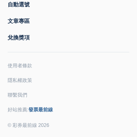
自動選號
文章專區
兌換獎項
使用者條款
隱私權政策
聯繫我們
好站推薦:
發票最前線
© 彩券最前線 2026