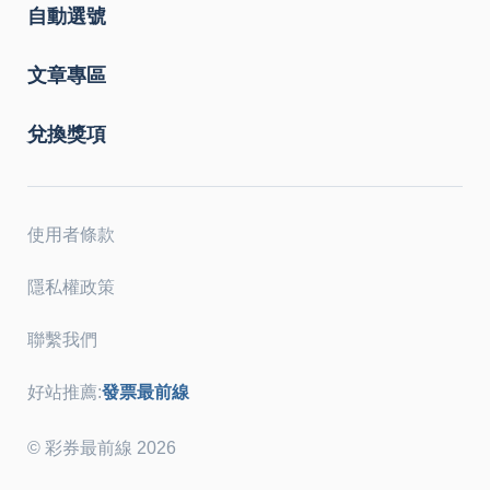
自動選號
文章專區
兌換獎項
使用者條款
隱私權政策
聯繫我們
好站推薦:
發票最前線
© 彩券最前線 2026