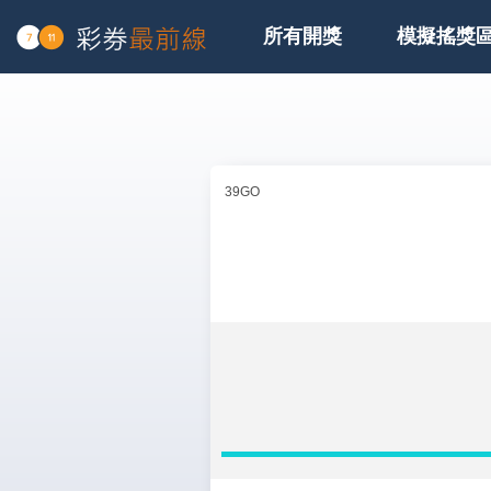
所有開獎
模擬搖獎
39GO