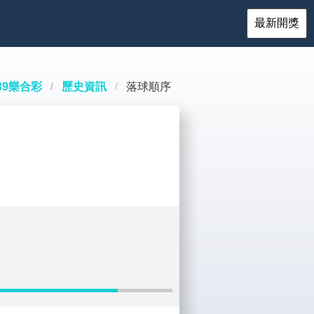
最新開獎
39樂合彩
歷史資訊
落球順序