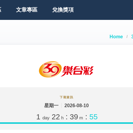
區
文章專區
兌換獎項
Home
下期資訊
星期一
2026-08-10
1
22
:
39
:
55
day
h
m