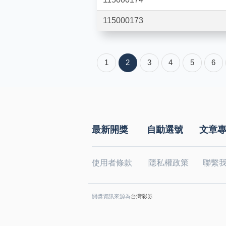
115000173
1
2
3
4
5
6
最新開獎
自動選號
文章
使用者條款
隱私權政策
聯繫
開獎資訊來源為
台灣彩券